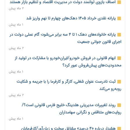
۱۱ ساعت پیش
اصناف بازوی توانمند دولت در مدیریت اقتصاد و تنظیم بازار هستند
۲ ماه پیش
بانک مرکزی برای تسهیل تجارت خارجی و تأمین مالی پروژه‌ها به
شبکه بانکی فراخوان داد + فیلم
یارانه نقدی خرداد ۱۴۰۵ دهک‌های چهارم تا نهم واریز شد
۱۱ ساعت پیش
۱ ماه پیش
دولت در حال تأمین منابع جدید برای افزایش اعتبار کالابرگ؛
یارانه خانواده‌های دهک ۱ تا ۴ سه برابر می‌شود؛ گام عملی دولت در
جزئیات به‌زودی اعلام می‌شود
اجرای قانون جوانی جمعیت
۱۱ ساعت پیش
۲ ماه پیش
گسترش چتر بیمه‌ای برای مشاغل نوپدید؛ بیش از ۲۸۰ هزار فرهنگی
ابهام قانونی در فروش خودرو/ایران‌خودرو با مشارکت در تولید از
مدارس غیردولتی بیمه شدند
محدودیت‌های پیش‌فروش عبور کرد؟
۱۱ ساعت پیش
۱ ماه پیش
انتقال ریلی نفت ایران از مسیر افغانستان به چین توجیه اقتصادی
ثبت نادرست عنوان شغلی، کارگر و کارفرما را با جریمه و شکایت
ندارد
روبه‌رو می‌کند
۱۲ ساعت پیش
۲ ماه پیش
رصد زنجیره معاملات برای شناسایی تخلفات مالی و جریان‌های
روند تغییرات مدیریتی هلدینگ خلیج فارس قانونی است؟/
مشکوک
روایت‌های متناقض و نگرانی سهامداران
۱۲ ساعت پیش
۱ ماه پیش
بیش از ۶۰ درصد ناوگان حمل‌ونقل جنوب زیر ضرب جنگ رفت/
هشدار درباره «۴ درصد» مشاغل سخت و زیان‌آور/کارفرمایان