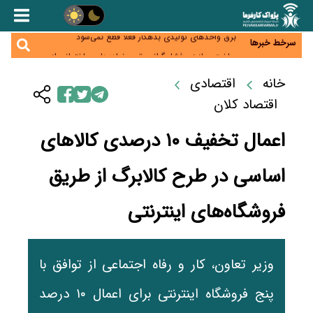
هشدار بانک مرکزی درباره اعتباردهی دیجیتال؛ «الان بخر،
بعداً پرداخت کن» زیر ذره‌بین ریسک بدهی
برق واحدهای تولیدی بدهکار فعلاً قطع نمی‌شود
سرخط خبرها
ساخت‌وساز زیر فشار گرانی؛ تورم نهاده‌های ساختمانی از
۱۰۶ درصد گذشت
کالابرگ در مسیر خلق ارزش؛ چرا حفظ قدرت خرید فقط
خانه
اقتصادی
با افزایش اعتبار ممکن نیست؟
احراز سکونت مشمولان کالابرگ آغاز شد؛ مهلت تا پایان
اقتصاد کلان
شهریور
اعمال تخفیف ۱۰ درصدی کالاهای
اساسی در طرح کالابرگ از طریق
فروشگاه‌های اینترنتی
وزیر تعاون، کار و رفاه اجتماعی از توافق با
پنج فروشگاه اینترنتی برای اعمال ۱۰ درصد