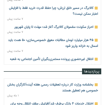
کالابرگ در مسیر خلق ارزش؛ چرا حفظ قدرت خرید فقط با افزایش
اعتبار ممکن نیست؟
۷ ساعت پیش
احراز سکونت مشمولان کالابرگ آغاز شد؛ مهلت تا پایان شهریور
۷ ساعت پیش
۴۵ هزار میلیارد تومان مطالبات معوق خصوصی‌سازی؛ ۵۰ همت باید
امسال به خزانه واریز شود
۷ ساعت پیش
انتقال غیرحضوری پرونده مستمری‌بگیران تأمین اجتماعی به شعبه
جدید
۷ ساعت پیش
پربازدیدها
رشد ۲۷۷ درصدی چک دیجیتال؛ آخرین مانع برای حذف چک
کاغذی چیست؟
بخشنامه وزارت کار درباره تعطیلات رسمی هفته آینده/کارگران بخش
۷ ساعت پیش
خصوصی هم تعطیل هستند
۱ ماه پیش
هاشمی: توسعه ارتباطات کشور حتی در شرایط جنگی متوقف نشد
۸ ساعت پیش
اختلال خدمات ۴ بانک برطرف شد/افزایش سقف انتقال وجه برای