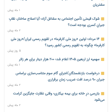
مشتریان
وزیر ارتباطات: حجم‌خوری اینترنت خط قرمز است؛ برخورد جدی با
۱ ماه پیش
اپراتور متخلف/۳۲۰۰ روستا به شبکه ارتباطی متصل شد
۹ ساعت پیش
شوک قیمتی تأمین اجتماعی به مشاغل آزاد؛ آیا اصلاح ساختار، نقابِ
جبرانِ کسری بودجه است؟
پالایشگاه تهران در مسیر افزایش تولید بنزین و ارتقای استاندارد
۲ ماه پیش
سوخت به یورو ۵
۹ ساعت پیش
۱۴ مرداد؛ اولین «روز ملی کارفرما» در تقویم رسمی ایران/«روز ملی
کارفرما» چگونه به تقویم رسمی کشور رسید؟
کیف پول ایران؛ از ابزار پرداخت تا سکوی اعتباردهی و خدمات بانکی
۵ روز پیش
۱۰ ساعت پیش
سهمیه ارز اربعین ۱۴۰۵ اعلام شد؛ ۲۰۰ هزار دینار برای هر زائر
کاهش تقاضا حباب سکه را به زیر ۳ میلیون تومان رساند؛ هشدار
۱ ماه پیش
درباره ریسک خروج طلا از کشور
۱۰ ساعت پیش
درخواست بازنشستگان/اجرای گام سوم متناسب‌سازی براساس
جبران ۹۰ درصد افت ضریب زمان برقراری
۷ میلیارد دلار از تسهیلات نفتی صندوق توسعه ملی معوق شد؛
۲ ماه پیش
مطالبات نفتی ۷۸ درصد + فیلم
۱۰ ساعت پیش
بازرسی درِ خانه برای بیمه بیکاری؛ وقتی نظارت جایگزین کرامت
می‌شود
دولت مسئولیت احراز اهلیت کارت‌های بازرگانی را از اتاق گرفت؛
۲ ماه پیش
هشدار درباره مسیرهای فسادزا