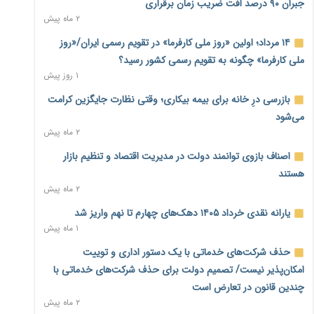
جبران ۹۰ درصد افت ضریب زمان برقراری
می‌شود
۲ ماه پیش
۱ روز پیش
۱۴ مرداد؛ اولین «روز ملی کارفرما» در تقویم رسمی ایران/«روز
رئیس سازمان امور مالیاتی: بلاگرهای پردرآمد مشمول پرداخت
ملی کارفرما» چگونه به تقویم رسمی کشور رسید؟
مالیات هستند
۱ روز پیش
۱ روز پیش
بازرسی درِ خانه برای بیمه بیکاری؛ وقتی نظارت جایگزین کرامت
پیش‌بینی افزایش تولید برنج؛ نیاز وارداتی کشور به ۵۰۰ هزار تن
می‌شود
کاهش می‌یابد
۲ ماه پیش
۱ روز پیش
اصناف بازوی توانمند دولت در مدیریت اقتصاد و تنظیم بازار
امضای تفاهم‌نامه تجاری ایران و پاکستان؛ هدف‌گذاری تجارت ۱۰
هستند
میلیارد دلاری
۲ ماه پیش
۱ روز پیش
یارانه نقدی خرداد ۱۴۰۵ دهک‌های چهارم تا نهم واریز شد
اختیارات جدید گمرکات برای تمدید ورود موقت کالا و خودرو تا
۱ ماه پیش
پایان شهریور ابلاغ شد
۱ روز پیش
حذف شرکت‌های خدماتی با یک دستور اداری و توییت
امکان‌پذیر نیست/ تصمیم دولت برای حذف شرکت‌های خدماتی با
فهرست کالاهای فولادی و فلزات مشمول بازگشت ۱۰۰ درصد ارز
چندین قانون در تعارض است
صادراتی ابلاغ شد
۲ ماه پیش
۱ روز پیش