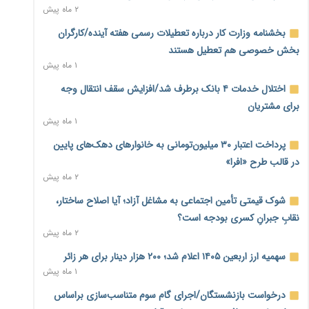
۲ ماه پیش
احتمال اختلال ۲۴ ساعته در سامانه‌های تأمین اجتماعی
۲۳ ساعت پیش
بخشنامه وزارت کار درباره تعطیلات رسمی هفته آینده/کارگران
بخش خصوصی هم تعطیل هستند
آغاز اجرای پایلوت «ردا کارت» برای دانشجویان تحصیلات تکمیلی
۱ ماه پیش
۲۳ ساعت پیش
اختلال خدمات ۴ بانک برطرف شد/افزایش سقف انتقال وجه
محدودیت تازه برای شبکه بانکی؛ افزایش سپرده قانونی با هدف
برای مشتریان
کنترل تورم
۱ ماه پیش
۲۳ ساعت پیش
پرداخت اعتبار ۳۰ میلیون‌تومانی به خانوارهای دهک‌های پایین
ترمز تولید خودرو کشیده شد؛ افت ۲۵ درصدی تیراژ ایران‌خودرو،
در قالب طرح «افرا»
سایپا و پارس‌خودرو
۲ ماه پیش
۱ روز پیش
شوک قیمتی تأمین اجتماعی به مشاغل آزاد؛ آیا اصلاح ساختار،
بنگاه‌داری بانک‌ها؛ مانع بزرگ خانه‌دار شدن مستأجران
۱ روز پیش
نقابِ جبرانِ کسری بودجه است؟
۲ ماه پیش
نماینده مجلس: توسعه مرزهای زمینی به راهبرد تأمین کالاهای
سهمیه ارز اربعین ۱۴۰۵ اعلام شد؛ ۲۰۰ هزار دینار برای هر زائر
اساسی تبدیل شود
۱ ماه پیش
۱ روز پیش
درخواست بازنشستگان/اجرای گام سوم متناسب‌سازی براساس
خانه کارگر قزوین: شکاف دستمزد و هزینه معیشت هر روز عمیق‌تر