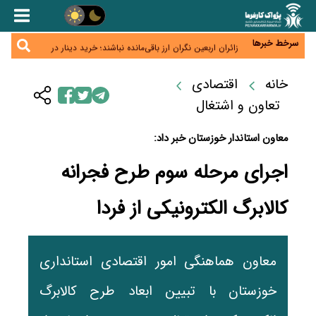
روز خبرنگار؛ مطالبه‌ای فراتر از تبریک برای پاسداشت
حقیقت و امنیت شغلی
همایش و مسابقه نذری ماه صفر برگزار شد
سرخط خبرها
زائران اربعین نگران ارز باقی‌مانده نباشند؛ خرید دینار در
بانک‌ها و صرافی‌ها
جنگ کریدورها وارد فاز جدید شد؛ سرمایه‌گذاری ۳۴۵
میلیارد دلاری اوراسیا تا ۲۰۳۵
خانه
اقتصادی
پارادوکس اینترنت در ایران؛ مصرف‌کننده بیشتر می‌پردازد،
شبکه کمتر توسعه می‌یابد
تعاون و اشتغال
معاون استاندار خوزستان خبر داد:
اجرای مرحله سوم طرح فجرانه
کالابرگ الکترونیکی از فردا
معاون هماهنگی امور اقتصادی استانداری
خوزستان با تبیین ابعاد طرح کالابرگ