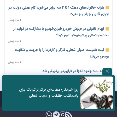
۲ روز پیش
یارانه خانواده‌های دهک ۱ تا ۴ سه برابر می‌شود؛ گام عملی دولت در
امضای تفاهم‌نامه تجاری ایران و پاکستان؛ هدف‌گذاری تجارت ۱۰
اجرای قانون جوانی جمعیت
میلیارد دلاری
۲ ماه پیش
۲ روز پیش
ابهام قانونی در فروش خودرو/ایران‌خودرو با مشارکت در تولید از
اختیارات جدید گمرکات برای تمدید ورود موقت کالا و خودرو تا
محدودیت‌های پیش‌فروش عبور کرد؟
پایان شهریور ابلاغ شد
۱ ماه پیش
۲ روز پیش
ثبت نادرست عنوان شغلی، کارگر و کارفرما را با جریمه و شکایت
فهرست کالاهای فولادی و فلزات مشمول بازگشت ۱۰۰ درصد ارز
روبه‌رو می‌کند
صادراتی ابلاغ شد
۲ ماه پیش
۲ روز پیش
سه نماد جدید اخزا در فرابورس پذیرش شد
مرحله سیزدهم کالابرگ در سایه تورم؛ قدرت خرید یارانه یک‌میلیونی
۲ ماه پیش
بیش از پیش آب رفت
روند تغییرات مدیریتی هلدینگ خلیج فارس قانونی است؟/
۲ روز پیش
روز خبرنگار؛ مطالبه‌ای فراتر از تبریک برای
روایت‌های متناقض و نگرانی سهامداران
پاسداشت حقیقت و امنیت شغلی
۱۴ مرداد؛ اولین «روز ملی کارفرما» در تقویم رسمی ایران/«روز ملی
۱ ماه پیش
تماس با ما
درباره ما
کارفرما» چگونه به تقویم رسمی کشور رسید؟
۳ روز پیش