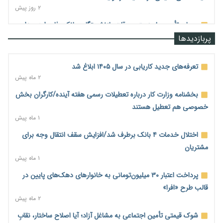
۲ روز پیش
معمای تأمین ۸۰ همت معوقات بازنشستگان؛ بانک رفاه وارد میدان
شد
پربازدیدها
۲ روز پیش
فشار اقتصادی در مسیر صعود؛ شاخص فلاکت کشور از ۹۰ به ۹۶
تعرفه‌های جدید کاریابی در سال ۱۴۰۵ ابلاغ شد
درصد رسید
۲ ماه پیش
۲ روز پیش
بخشنامه وزارت کار درباره تعطیلات رسمی هفته آینده/کارگران بخش
رشد ۷۵ هزار میلیاردی بازار خرید اعتباری؛ فین‌تک‌ها وارد میدان
خصوصی هم تعطیل هستند
شدند
۱ ماه پیش
۲ روز پیش
اختلال خدمات ۴ بانک برطرف شد/افزایش سقف انتقال وجه برای
احتمال اختلال ۲۴ ساعته در سامانه‌های تأمین اجتماعی
مشتریان
۲ روز پیش
۱ ماه پیش
آغاز اجرای پایلوت «ردا کارت» برای دانشجویان تحصیلات تکمیلی
پرداخت اعتبار ۳۰ میلیون‌تومانی به خانوارهای دهک‌های پایین در
۲ روز پیش
قالب طرح «افرا»
۲ ماه پیش
محدودیت تازه برای شبکه بانکی؛ افزایش سپرده قانونی با هدف
کنترل تورم
شوک قیمتی تأمین اجتماعی به مشاغل آزاد؛ آیا اصلاح ساختار، نقابِ