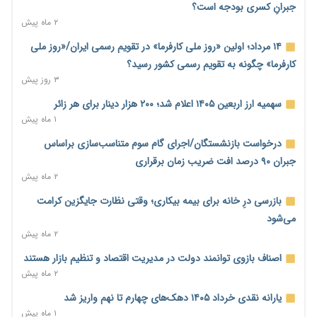
۲ روز پیش
جبرانِ کسری بودجه است؟
۲ ماه پیش
ترمز تولید خودرو کشیده شد؛ افت ۲۵ درصدی تیراژ ایران‌خودرو،
سایپا و پارس‌خودرو
۱۴ مرداد؛ اولین «روز ملی کارفرما» در تقویم رسمی ایران/«روز ملی
۲ روز پیش
کارفرما» چگونه به تقویم رسمی کشور رسید؟
۳ روز پیش
بنگاه‌داری بانک‌ها؛ مانع بزرگ خانه‌دار شدن مستأجران
۲ روز پیش
سهمیه ارز اربعین ۱۴۰۵ اعلام شد؛ ۲۰۰ هزار دینار برای هر زائر
۱ ماه پیش
نماینده مجلس: توسعه مرزهای زمینی به راهبرد تأمین کالاهای
اساسی تبدیل شود
درخواست بازنشستگان/اجرای گام سوم متناسب‌سازی براساس
۲ روز پیش
جبران ۹۰ درصد افت ضریب زمان برقراری
۲ ماه پیش
خانه کارگر قزوین: شکاف دستمزد و هزینه معیشت هر روز عمیق‌تر
می‌شود
بازرسی درِ خانه برای بیمه بیکاری؛ وقتی نظارت جایگزین کرامت
۲ روز پیش
می‌شود
۲ ماه پیش
رئیس سازمان امور مالیاتی: بلاگرهای پردرآمد مشمول پرداخت
مالیات هستند
اصناف بازوی توانمند دولت در مدیریت اقتصاد و تنظیم بازار هستند
۲ روز پیش
۲ ماه پیش
پیش‌بینی افزایش تولید برنج؛ نیاز وارداتی کشور به ۵۰۰ هزار تن
یارانه نقدی خرداد ۱۴۰۵ دهک‌های چهارم تا نهم واریز شد
کاهش می‌یابد
۱ ماه پیش