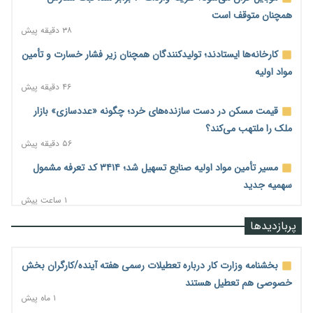
همچنان متوقف است
۳۸ دقیقه پیش
کارخانه‌ها ایستادند؛ تولیدکنندگان همچنان زیر فشار خسارت و تأمین
مواد اولیه
۴۶ دقیقه پیش
قیمت مسکن در دست سازنده‌های خرد؛ چگونه «عددسازی» بازار
ملک را ملتهب می‌کند؟
۵۶ دقیقه پیش
مسیر تأمین مواد اولیه صنایع تسهیل شد؛ ۳۴۱۴ کد تعرفه مشمول
سهمیه جدید
۱ ساعت پیش
منابع صندوق ملی مسکن به متقاضیان رسید؛ اولویت با پروژه‌های
پربازدیدها
بالای ۸۰ درصد پیشرفت
۱ ساعت پیش
بخشنامه وزارت کار درباره تعطیلات رسمی هفته آینده/کارگران بخش
هشدار درباره آینده صندوق‌های بازنشستگی؛ اعتماد بیمه‌پردازان را
خصوصی هم تعطیل هستند
قربانی نکنیم
۱ ماه پیش