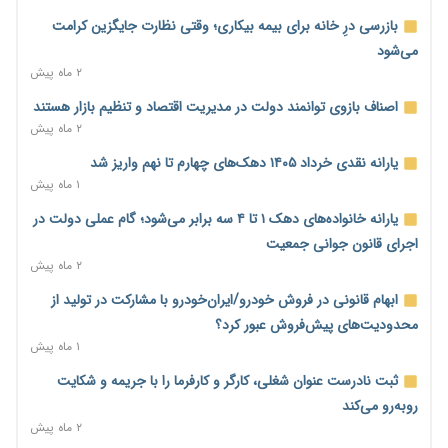
بدهی یک میلیارد دلاری
بازرسی درِ خانه برای بیمه بیکاری؛ وقتی نظارت جایگزین کرامت
۲ ساعت پیش
می‌شود
درآمد کارگزاری‌ها چقدر است؟ کانون کارگزاران اعداد منتشرشده در
۲ ماه پیش
فضای مجازی را تکذیب کرد
اصناف بازوی توانمند دولت در مدیریت اقتصاد و تنظیم بازار هستند
۳ ساعت پیش
۲ ماه پیش
بیکاری ۷ درصدی روی کاغذ؛ آیا در واقعیت هم این چنین است؟
یارانه نقدی خرداد ۱۴۰۵ دهک‌های چهارم تا نهم واریز شد
۴ ساعت پیش
۱ ماه پیش
روز خبرنگار؛ مطالبه‌ای فراتر از تبریک برای پاسداشت حقیقت و
یارانه خانواده‌های دهک ۱ تا ۴ سه برابر می‌شود؛ گام عملی دولت در
امنیت شغلی
اجرای قانون جوانی جمعیت
۴ ساعت پیش
۲ ماه پیش
همایش و مسابقه نذری ماه صفر برگزار شد
ابهام قانونی در فروش خودرو/ایران‌خودرو با مشارکت در تولید از
۲۱ ساعت پیش
محدودیت‌های پیش‌فروش عبور کرد؟
زائران اربعین نگران ارز باقی‌مانده نباشند؛ خرید دینار در بانک‌ها و
۱ ماه پیش
صرافی‌ها
ثبت نادرست عنوان شغلی، کارگر و کارفرما را با جریمه و شکایت
۲ روز پیش
روبه‌رو می‌کند
جنگ کریدورها وارد فاز جدید شد؛ سرمایه‌گذاری ۳۴۵ میلیارد دلاری
۲ ماه پیش