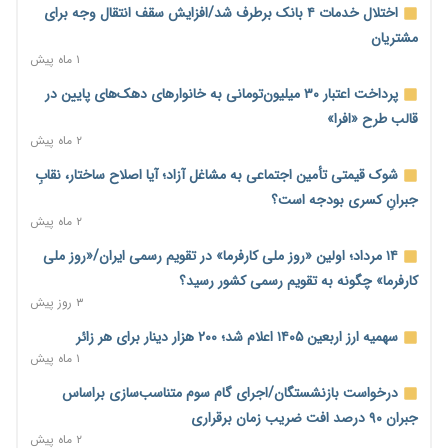
۱ ساعت پیش
اختلال خدمات ۴ بانک برطرف شد/افزایش سقف انتقال وجه برای
ترمیم مزد در راه است؟ تأکید بر افزایش مزد پایه و شفافیت سبد
مشتریان
معیشت
۱ ماه پیش
۲ ساعت پیش
پرداخت اعتبار ۳۰ میلیون‌تومانی به خانوارهای دهک‌های پایین در
وام بدون رتبه اعتباری؛ صندوق کارآفرینی امید از حمایت متفاوت
قالب طرح «افرا»
خود می‌گوید
۲ ماه پیش
۲ ساعت پیش
شوک قیمتی تأمین اجتماعی به مشاغل آزاد؛ آیا اصلاح ساختار، نقابِ
ناترازی برق ۳۰ درصد کاهش یافت؛ وعده وزارت نیرو برای رفع
جبرانِ کسری بودجه است؟
محدودیت صنایع
۲ ماه پیش
۲ ساعت پیش
۱۴ مرداد؛ اولین «روز ملی کارفرما» در تقویم رسمی ایران/«روز ملی
ورود بخش خصوصی به حکمرانی اشتغال؛ «یاوران پیشرفت»
کارفرما» چگونه به تقویم رسمی کشور رسید؟
امسال گسترده‌تر می‌شود
۳ روز پیش
۲ ساعت پیش
سهمیه ارز اربعین ۱۴۰۵ اعلام شد؛ ۲۰۰ هزار دینار برای هر زائر
مطالبه کارگران جنوب برای پرداخت «حق جنگ»؛ از نفت و گاز تا
۱ ماه پیش
شبکه برق
درخواست بازنشستگان/اجرای گام سوم متناسب‌سازی براساس
۲ ساعت پیش
جبران ۹۰ درصد افت ضریب زمان برقراری
حساب‌های شرکت ملی نفت در بانک صنعت و معدن مسدود شد؛
۲ ماه پیش