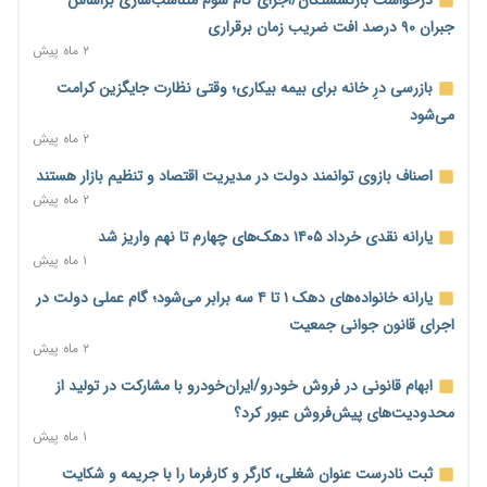
۷ ساعت پیش
جبران ۹۰ درصد افت ضریب زمان برقراری
ورود بخش خصوصی به حکمرانی اشتغال؛ «یاوران پیشرفت»
۲ ماه پیش
امسال گسترده‌تر می‌شود
بازرسی درِ خانه برای بیمه بیکاری؛ وقتی نظارت جایگزین کرامت
۸ ساعت پیش
می‌شود
مطالبه کارگران جنوب برای پرداخت «حق جنگ»؛ از نفت و گاز تا
۲ ماه پیش
شبکه برق
اصناف بازوی توانمند دولت در مدیریت اقتصاد و تنظیم بازار هستند
۸ ساعت پیش
۲ ماه پیش
حساب‌های شرکت ملی نفت در بانک صنعت و معدن مسدود شد؛
یارانه نقدی خرداد ۱۴۰۵ دهک‌های چهارم تا نهم واریز شد
بدهی یک میلیارد دلاری
۱ ماه پیش
۸ ساعت پیش
یارانه خانواده‌های دهک ۱ تا ۴ سه برابر می‌شود؛ گام عملی دولت در
درآمد کارگزاری‌ها چقدر است؟ کانون کارگزاران اعداد منتشرشده در
اجرای قانون جوانی جمعیت
فضای مجازی را تکذیب کرد
۲ ماه پیش
۹ ساعت پیش
ابهام قانونی در فروش خودرو/ایران‌خودرو با مشارکت در تولید از
بیکاری ۷ درصدی روی کاغذ؛ آیا در واقعیت هم این چنین است؟
محدودیت‌های پیش‌فروش عبور کرد؟
۹ ساعت پیش
۱ ماه پیش
روز خبرنگار؛ مطالبه‌ای فراتر از تبریک برای پاسداشت حقیقت و
ثبت نادرست عنوان شغلی، کارگر و کارفرما را با جریمه و شکایت