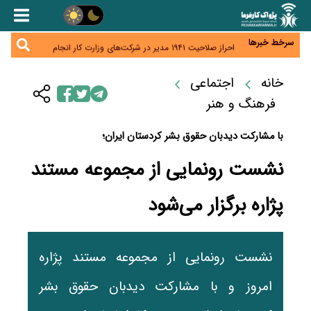
هشدار درباره کاهش عرضه مسکن اجاره‌ای؛ دولت
واحدهای خود را وارد بازار کند
رسانه تخصصی باید مطالبه‌گری، دقت و استقلال را
سرلوحه کار خود قرار دهد
سرخط خبرها
احراز صلاحیت ۱۹۴۱ مدیر در شرکت‌های وزارت کار انجام
نشده است؛ شایسته‌سالاری زیر فشار؟
صادرات محصولات آب‌بر در اوج خشکسالی؛ تراز تجاری
به چه قیمتی؟
خانه
اجتماعی
موبایل گران می‌شود؟ هزینه واردات ۱۰ برابر شد، ثبت
سفارش همچنان متوقف است
فرهنگ و هنر
با مشارکت دیدبان حقوق بشر کردستان ایران؛
نشست رونمایی از مجموعه مستند
پژاره برگزار می‌شود
نشست رونمایی از مجموعه مستند پژاره
امروز و با مشارکت دیدبان حقوق بشر