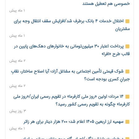
مسیر تأمین مواد اولیه صنایع تسهیل شد؛ ۳۴۱۴ کد تعرفه مشمول
خصوصی هم تعطیل هستند
سهمیه جدید
۱ ماه پیش
۶ ساعت پیش
اختلال خدمات ۴ بانک برطرف شد/افزایش سقف انتقال وجه برای
منابع صندوق ملی مسکن به متقاضیان رسید؛ اولویت با پروژه‌های
مشتریان
بالای ۸۰ درصد پیشرفت
۱ ماه پیش
۷ ساعت پیش
پرداخت اعتبار ۳۰ میلیون‌تومانی به خانوارهای دهک‌های پایین در
هشدار درباره آینده صندوق‌های بازنشستگی؛ اعتماد بیمه‌پردازان را
قالب طرح «افرا»
قربانی نکنیم
۲ ماه پیش
۷ ساعت پیش
شوک قیمتی تأمین اجتماعی به مشاغل آزاد؛ آیا اصلاح ساختار، نقابِ
ترمیم مزد در راه است؟ تأکید بر افزایش مزد پایه و شفافیت سبد
جبرانِ کسری بودجه است؟
معیشت
۲ ماه پیش
۷ ساعت پیش
۱۴ مرداد؛ اولین «روز ملی کارفرما» در تقویم رسمی ایران/«روز ملی
وام بدون رتبه اعتباری؛ صندوق کارآفرینی امید از حمایت متفاوت
کارفرما» چگونه به تقویم رسمی کشور رسید؟
خود می‌گوید
۳ روز پیش
۷ ساعت پیش
سهمیه ارز اربعین ۱۴۰۵ اعلام شد؛ ۲۰۰ هزار دینار برای هر زائر
ناترازی برق ۳۰ درصد کاهش یافت؛ وعده وزارت نیرو برای رفع
۱ ماه پیش
محدودیت صنایع
درخواست بازنشستگان/اجرای گام سوم متناسب‌سازی براساس