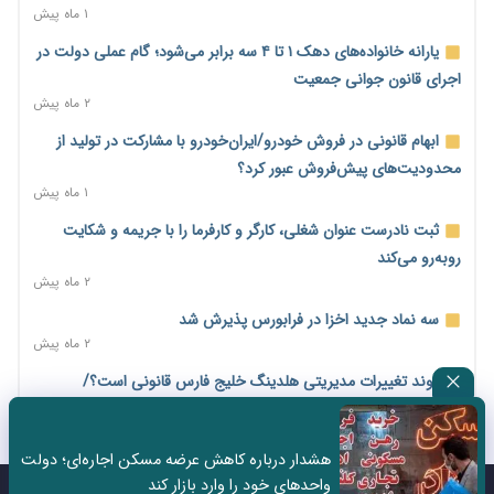
بدهی یک میلیارد دلاری
۱ ماه پیش
۵ ساعت پیش
یارانه خانواده‌های دهک ۱ تا ۴ سه برابر می‌شود؛ گام عملی دولت در
درآمد کارگزاری‌ها چقدر است؟ کانون کارگزاران اعداد منتشرشده در
اجرای قانون جوانی جمعیت
فضای مجازی را تکذیب کرد
۲ ماه پیش
۵ ساعت پیش
ابهام قانونی در فروش خودرو/ایران‌خودرو با مشارکت در تولید از
بیکاری ۷ درصدی روی کاغذ؛ آیا در واقعیت هم این چنین است؟
محدودیت‌های پیش‌فروش عبور کرد؟
۶ ساعت پیش
۱ ماه پیش
روز خبرنگار؛ مطالبه‌ای فراتر از تبریک برای پاسداشت حقیقت و
ثبت نادرست عنوان شغلی، کارگر و کارفرما را با جریمه و شکایت
امنیت شغلی
روبه‌رو می‌کند
۶ ساعت پیش
۲ ماه پیش
همایش و مسابقه نذری ماه صفر برگزار شد
سه نماد جدید اخزا در فرابورس پذیرش شد
۲۳ ساعت پیش
۲ ماه پیش
زائران اربعین نگران ارز باقی‌مانده نباشند؛ خرید دینار در بانک‌ها و
روند تغییرات مدیریتی هلدینگ خلیج فارس قانونی است؟/
صرافی‌ها
روایت‌های متناقض و نگرانی سهامداران
۳ روز پیش
۱ ماه پیش
هشدار درباره کاهش عرضه مسکن اجاره‌ای؛ دولت
جنگ کریدورها وارد فاز جدید شد؛ سرمایه‌گذاری ۳۴۵ میلیارد دلاری
هشدار درباره «۴ درصد» مشاغل سخت و زیان‌آور/کارفرمایان
واحدهای خود را وارد بازار کند
اوراسیا تا ۲۰۳۵