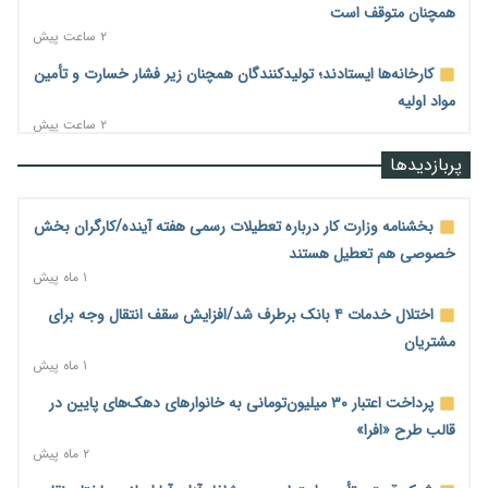
همچنان متوقف است
۲ ساعت پیش
کارخانه‌ها ایستادند؛ تولیدکنندگان همچنان زیر فشار خسارت و تأمین
مواد اولیه
۲ ساعت پیش
قیمت مسکن در دست سازنده‌های خرد؛ چگونه «عددسازی» بازار
پربازدیدها
ملک را ملتهب می‌کند؟
۳ ساعت پیش
بخشنامه وزارت کار درباره تعطیلات رسمی هفته آینده/کارگران بخش
مسیر تأمین مواد اولیه صنایع تسهیل شد؛ ۳۴۱۴ کد تعرفه مشمول
خصوصی هم تعطیل هستند
سهمیه جدید
۱ ماه پیش
۳ ساعت پیش
اختلال خدمات ۴ بانک برطرف شد/افزایش سقف انتقال وجه برای
منابع صندوق ملی مسکن به متقاضیان رسید؛ اولویت با پروژه‌های
مشتریان
بالای ۸۰ درصد پیشرفت
۱ ماه پیش
۳ ساعت پیش
پرداخت اعتبار ۳۰ میلیون‌تومانی به خانوارهای دهک‌های پایین در
هشدار درباره آینده صندوق‌های بازنشستگی؛ اعتماد بیمه‌پردازان را
قالب طرح «افرا»
قربانی نکنیم
۲ ماه پیش
۳ ساعت پیش