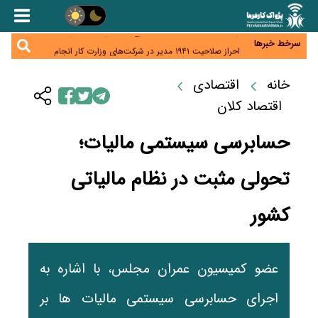
هشدار درباره کاهش عرضه مسکن اجاره‌ای؛ دولت
واحدهای خود را وارد بازار کند
رسانه تخصصی باید مطالبه‌گری، دقت و استقلال را
سرلوحه کار خود قرار دهد
سرخط خبرها
احراز صلاحیت ۱۹۴۱ مدیر در شرکت‌های وزارت کار انجام
نشده است؛ شایسته‌سالاری زیر فشار؟
صادرات محصولات آب‌بر در اوج خشکسالی؛ تراز تجاری
به چه قیمتی؟
خانه
اقتصادی
موبایل گران می‌شود؟ هزینه واردات ۱۰ برابر شد، ثبت
سفارش همچنان متوقف است
اقتصاد کلان
حسابرسی سیستمی مالیات؛
تحولی مثبت در نظام مالیاتی
کشور
عضو کمیسیون عمران مجلس، با اشاره به
اجرای حسابرسی سیستمی مالیات ها بر