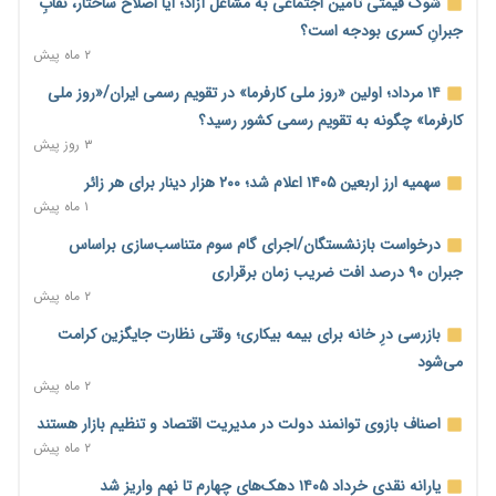
شوک قیمتی تأمین اجتماعی به مشاغل آزاد؛ آیا اصلاح ساختار، نقابِ
ترمیم مزد در راه است؟ تأکید بر افزایش مزد پایه و شفافیت سبد
جبرانِ کسری بودجه است؟
معیشت
۲ ماه پیش
۴ ساعت پیش
۱۴ مرداد؛ اولین «روز ملی کارفرما» در تقویم رسمی ایران/«روز ملی
وام بدون رتبه اعتباری؛ صندوق کارآفرینی امید از حمایت متفاوت
کارفرما» چگونه به تقویم رسمی کشور رسید؟
خود می‌گوید
۳ روز پیش
۴ ساعت پیش
سهمیه ارز اربعین ۱۴۰۵ اعلام شد؛ ۲۰۰ هزار دینار برای هر زائر
ناترازی برق ۳۰ درصد کاهش یافت؛ وعده وزارت نیرو برای رفع
۱ ماه پیش
محدودیت صنایع
درخواست بازنشستگان/اجرای گام سوم متناسب‌سازی براساس
۴ ساعت پیش
جبران ۹۰ درصد افت ضریب زمان برقراری
ورود بخش خصوصی به حکمرانی اشتغال؛ «یاوران پیشرفت»
۲ ماه پیش
امسال گسترده‌تر می‌شود
بازرسی درِ خانه برای بیمه بیکاری؛ وقتی نظارت جایگزین کرامت
۴ ساعت پیش
می‌شود
مطالبه کارگران جنوب برای پرداخت «حق جنگ»؛ از نفت و گاز تا
۲ ماه پیش
شبکه برق
اصناف بازوی توانمند دولت در مدیریت اقتصاد و تنظیم بازار هستند
۴ ساعت پیش
۲ ماه پیش
حساب‌های شرکت ملی نفت در بانک صنعت و معدن مسدود شد؛
یارانه نقدی خرداد ۱۴۰۵ دهک‌های چهارم تا نهم واریز شد