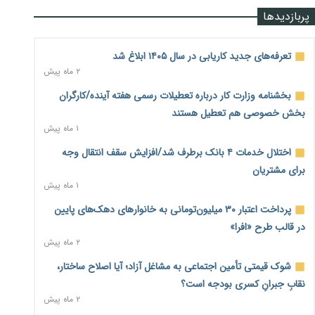
پربازدیدها
۲ روز پیش
پارادوکس اینترنت در ایران؛ مصرف‌کننده بیشتر می‌پردازد، شبکه
تعرفه‌های جدید کاریابی در سال ۱۴۰۵ ابلاغ شد
کمتر توسعه می‌یابد
۲ ماه پیش
۲ روز پیش
بخشنامه وزارت کار درباره تعطیلات رسمی هفته آینده/کارگران
تأمین سرمایه در گردش بدون خلق نقدینگی؛ نقش جدید
بخش خصوصی هم تعطیل هستند
سیاست‌های مالیاتی در حمایت از تولید
۱ ماه پیش
۲ روز پیش
اختلال خدمات ۴ بانک برطرف شد/افزایش سقف انتقال وجه
معمای تأمین ۸۰ همت معوقات بازنشستگان؛ بانک رفاه وارد
برای مشتریان
میدان شد
۱ ماه پیش
۲ روز پیش
پرداخت اعتبار ۳۰ میلیون‌تومانی به خانوارهای دهک‌های پایین
فشار اقتصادی در مسیر صعود؛ شاخص فلاکت کشور از ۹۰ به ۹۶
در قالب طرح «افرا»
درصد رسید
۲ ماه پیش
۲ روز پیش
شوک قیمتی تأمین اجتماعی به مشاغل آزاد؛ آیا اصلاح ساختار،
رشد ۷۵ هزار میلیاردی بازار خرید اعتباری؛ فین‌تک‌ها وارد میدان
نقابِ جبرانِ کسری بودجه است؟
شدند
۲ ماه پیش
۲ روز پیش