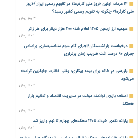
۱۴ مرداد؛ اولین «روز ملی کارفرما» در تقویم رسمی ایران/«روز
احتمال اختلال ۲۴ ساعته در سامانه‌های تأمین اجتماعی
۲ روز پیش
ملی کارفرما» چگونه به تقویم رسمی کشور رسید؟
۳ روز پیش
آغاز اجرای پایلوت «ردا کارت» برای دانشجویان تحصیلات تکمیلی
۲ روز پیش
سهمیه ارز اربعین ۱۴۰۵ اعلام شد؛ ۲۰۰ هزار دینار برای هر زائر
۱ ماه پیش
محدودیت تازه برای شبکه بانکی؛ افزایش سپرده قانونی با هدف
درخواست بازنشستگان/اجرای گام سوم متناسب‌سازی براساس
کنترل تورم
۲ روز پیش
جبران ۹۰ درصد افت ضریب زمان برقراری
۲ ماه پیش
ترمز تولید خودرو کشیده شد؛ افت ۲۵ درصدی تیراژ ایران‌خودرو،
بازرسی درِ خانه برای بیمه بیکاری؛ وقتی نظارت جایگزین کرامت
سایپا و پارس‌خودرو
۲ روز پیش
می‌شود
۲ ماه پیش
بنگاه‌داری بانک‌ها؛ مانع بزرگ خانه‌دار شدن مستأجران
۲ روز پیش
اصناف بازوی توانمند دولت در مدیریت اقتصاد و تنظیم بازار
هستند
نماینده مجلس: توسعه مرزهای زمینی به راهبرد تأمین کالاهای
۲ ماه پیش
اساسی تبدیل شود
۲ روز پیش
یارانه نقدی خرداد ۱۴۰۵ دهک‌های چهارم تا نهم واریز شد
۱ ماه پیش
خانه کارگر قزوین: شکاف دستمزد و هزینه معیشت هر روز عمیق‌تر
یارانه خانواده‌های دهک ۱ تا ۴ سه برابر می‌شود؛ گام عملی دولت